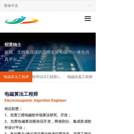
简体中文
ꀅ
끀
招贤纳士
射频、无线电领域的三维全波电磁/热一体化仿
真平台。
电磁算法工程师
软件GUI工程师/研究员
电磁仿真工程师
电磁算法工程师
Electromagnetic Algorithm Engineer
岗位职责：
1、负责三维电磁软件场算法研究、开发；
2、负责电磁算法模块话开发，网格剖分、集成形成软
件设计平台；
3、参与重点/难点项目算法技术问题攻关，开展工程边